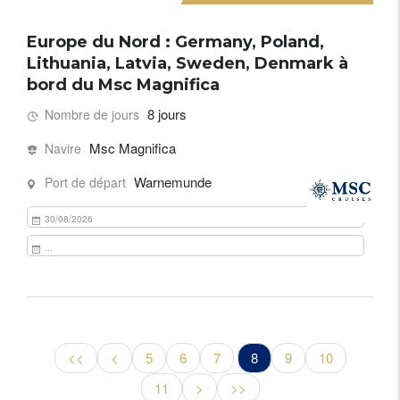
Europe du Nord : Germany, Poland,
Lithuania, Latvia, Sweden, Denmark à
bord du Msc Magnifica
8 jours
Nombre de jours
Msc Magnifica
Navire
Warnemunde
Port de départ
30/08/2026
...
<<
<
5
6
7
8
9
10
11
>
>>