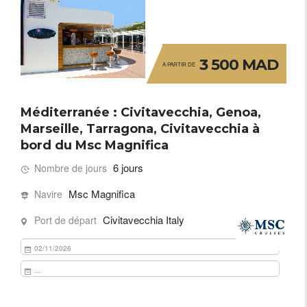
3 500 MAD
A PARTIR DE
Méditerranée : Civitavecchia, Genoa,
Marseille, Tarragona, Civitavecchia à
bord du Msc Magnifica
6 jours
Nombre de jours
Msc Magnifica
Navire
Civitavecchia Italy
Port de départ
02/11/2026
...