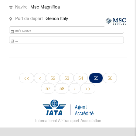
Msc Magnifica
Navire
Genoa Italy
Port de départ
08/11/2026
...
<<
<
52
53
54
55
56
57
58
>
>>
International AirTransport Association