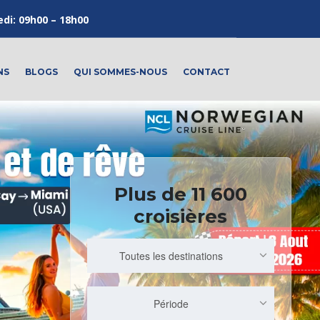
edi: 09h00 – 18h00
NS
BLOGS
QUI SOMMES-NOUS
CONTACT
Plus de 11 600
croisières
Toutes les destinations
Période