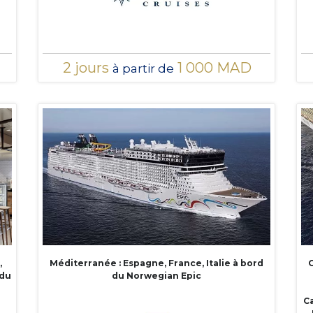
2 jours
1 000 MAD
à partir de
,
Méditerranée : Espagne, France, Italie à bord
C
 du
du Norwegian Epic
Ca