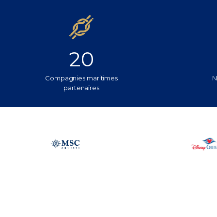
20
Compagnies maritimes
N
partenaires