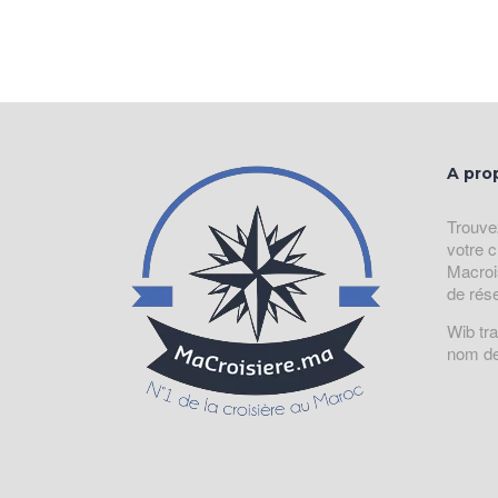
A pro
Trouve
votre c
Macroi
de rés
Wib tr
nom de