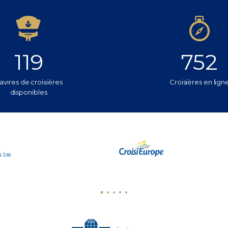
119
752
avires de croisières
Croisières en lign
disponibles