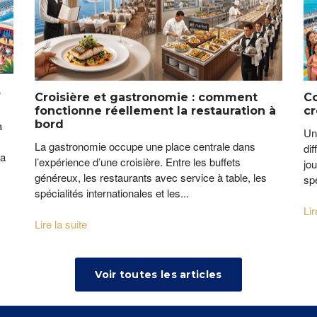
,
Croisière et gastronomie : comment
C
fonctionne réellement la restauration à
cr
bord
a
Un
La gastronomie occupe une place centrale dans
di
la
l’expérience d’une croisière. Entre les buffets
jo
généreux, les restaurants avec service à table, les
spe
spécialités internationales et les...
Lir
Lire la suite
Voir toutes les articles