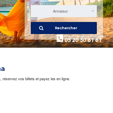
Armateur
Rechercher
1
2
3
4
5
6
7
8
9
ma
 réservez vos billets et payez les en ligne.