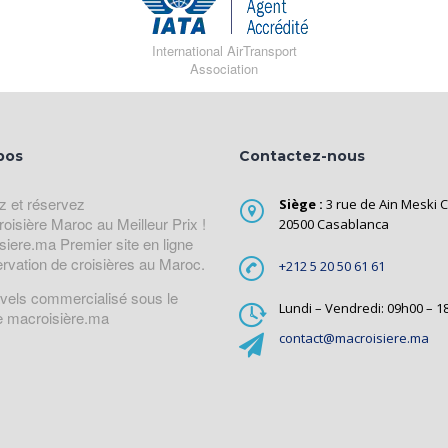
International AirTransport
Association
pos
Contactez-nous
z et réservez
Siège :
3 rue de Ain Meski C
roisière Maroc au Meilleur Prix !
20500 Casablanca
siere.ma Premier site en ligne
ervation de croisières au Maroc.
+212 5 20 50 61 61
avels commercialisé sous le
Lundi – Vendredi: 09h00 – 1
 macroisière.ma
contact@macroisiere.ma