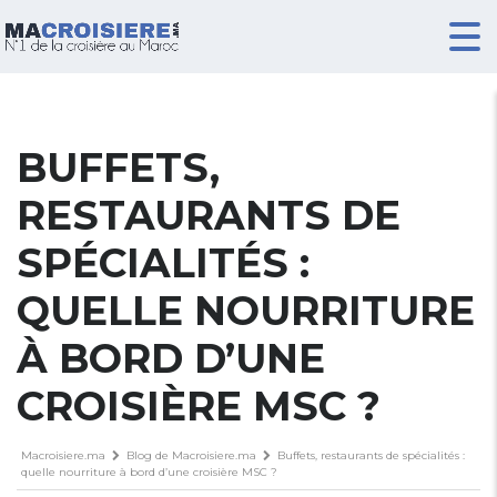
BUFFETS,
RESTAURANTS DE
SPÉCIALITÉS :
QUELLE NOURRITURE
À BORD D’UNE
CROISIÈRE MSC ?
Macroisiere.ma
Blog de Macroisiere.ma
Buffets, restaurants de spécialités :
quelle nourriture à bord d’une croisière MSC ?