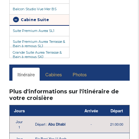
Balcon Studio Vue Mer BS
Cabine Suite
Suite Premium Aurea SL1
Suite Premium Aurea Terrasse &
Bain à remous SLJ
Grande Suite Aurea Terrasse &
Bain à remous SXJ
Itinéraire
Cabines
Photos
Plus d'informations sur l'itinéraire de
votre croisière
Jours
Arrivée
Départ
Jour
Départ :
Abu Dhabi
-
21:00:00
1
Jour
Sir Bani Yas,U.Arab