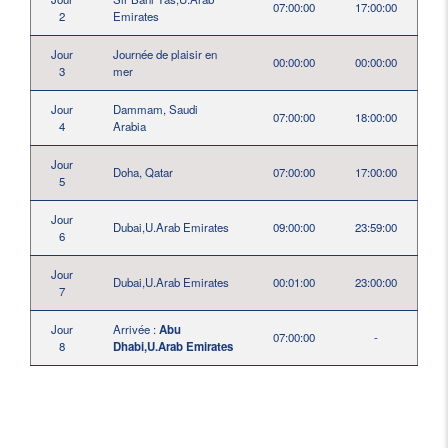
07:00:00
17:00:00
2
Emirates
Jour
Journée de plaisir en
00:00:00
00:00:00
3
mer
Jour
Dammam, Saudi
07:00:00
18:00:00
4
Arabia
Jour
Doha, Qatar
07:00:00
17:00:00
5
Jour
Dubai,U.Arab Emirates
09:00:00
23:59:00
6
Jour
Dubai,U.Arab Emirates
00:01:00
23:00:00
7
Jour
Arrivée :
Abu
07:00:00
-
8
Dhabi,U.Arab Emirates