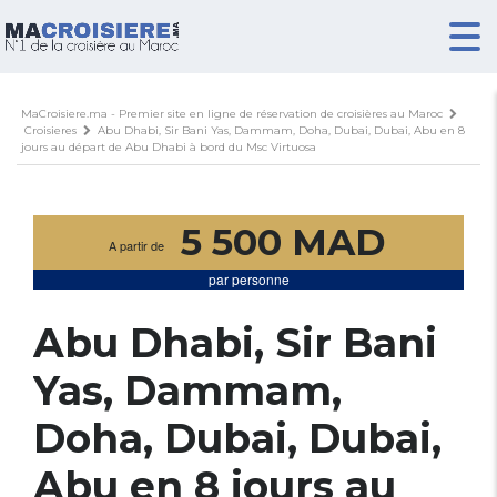
MaCroisiere.ma - Premier site en ligne de réservation de croisières au Maroc
Croisieres
Abu Dhabi, Sir Bani Yas, Dammam, Doha, Dubai, Dubai, Abu en 8
jours au départ de Abu Dhabi à bord du Msc Virtuosa
5 500 MAD
A partir de
par personne
Abu Dhabi, Sir Bani
Yas, Dammam,
Doha, Dubai, Dubai,
Abu en 8 jours au