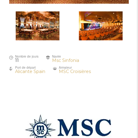
Nombre de jours
Navire
11
Msc Sinfonia
Port de départ
Armateur
Alicante Spain
MSC Croisières