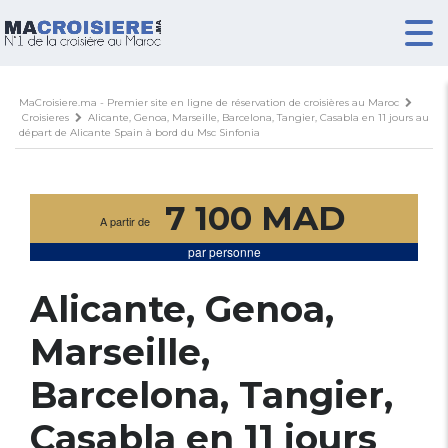
MaCroisiere.ma - Premier site en ligne de réservation de croisières au Maroc
Croisieres
Alicante, Genoa, Marseille, Barcelona, Tangier, Casabla en 11 jours au
départ de Alicante Spain à bord du Msc Sinfonia
7 100 MAD
A partir de
par personne
Alicante, Genoa,
Marseille,
Barcelona, Tangier,
Casabla en 11 jours