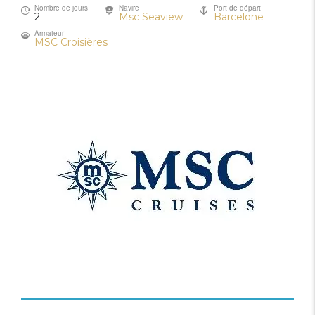
Nombre de jours
Navire
Port de départ
2
Msc Seaview
Barcelone
Armateur
MSC Croisières