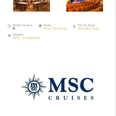
Nombre de jours
Navire
Port de départ
8
Msc Sinfonia
Brindisi Italy
Armateur
MSC Croisières