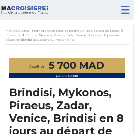
MaCroisiere.ma - Premier site en ligne de réservation de croisières au Maroc
Croisieres
Brindisi, Mykonos, Piraeus, Zadar, Venice, Brindisi en 8 jours au
départ de Brindisi Italy à bord du Msc Sinfonia
5 700 MAD
A partir de
par personne
Brindisi, Mykonos,
Piraeus, Zadar,
Venice, Brindisi en 8
jours au départ de