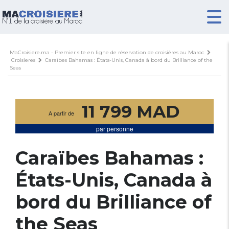
MaCroisiere.ma - Premier site en ligne de réservation de croisières au Maroc
Croisieres
Caraïbes Bahamas : États-Unis, Canada à bord du Brilliance of the
Seas
11 799 MAD
A partir de
par personne
Caraïbes Bahamas :
États-Unis, Canada à
bord du Brilliance of
the Seas