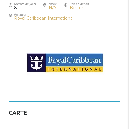
Nombre de jours
Navire
Port de départ
8
N/A
Boston
Armateur
Royal Caribbean International
CARTE