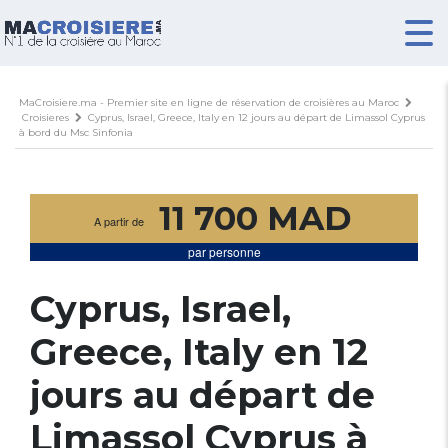
MaCroisiere.ma - Premier site en ligne de réservation de croisières au Maroc
Croisieres
Cyprus, Israel, Greece, Italy en 12 jours au départ de Limassol Cyprus
à bord du Msc Sinfonia
11 700 MAD
A partir de
par personne
Cyprus, Israel,
Greece, Italy en 12
jours au départ de
Limassol Cyprus à