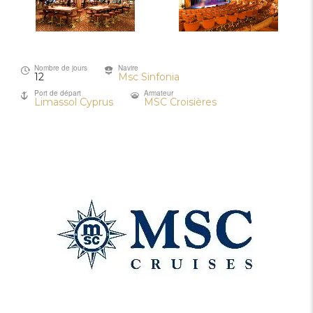
Nombre de jours
Navire
12
Msc Sinfonia
Port de départ
Armateur
Limassol Cyprus
MSC Croisières