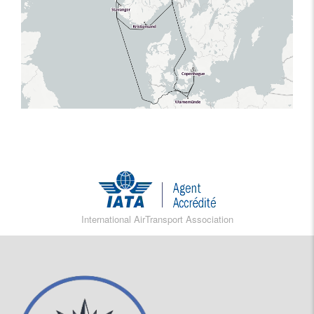
International AirTransport Association