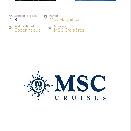
Nombre de jours
Navire
8
Msc Magnifica
Port de départ
Armateur
Copenhague
MSC Croisières