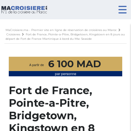
MaCroisiere.ma - Premier site en ligne de réservation de croisières au Maroc
Croisieres
Fort de France, Pointe-a-Pitre, Bridgetown, Kingstown en 8 jours au
départ de Fort de France Martinique à bord du Msc Seaside
6 100 MAD
A partir de
par personne
Fort de France,
Pointe-a-Pitre,
Bridgetown,
Kingstown en 8