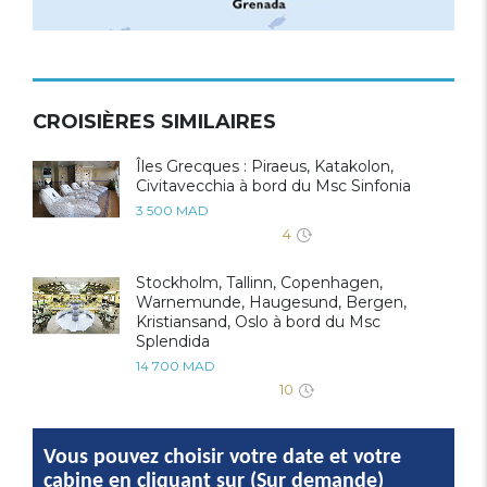
CROISIÈRES SIMILAIRES
Îles Grecques : Piraeus, Katakolon,
Civitavecchia à bord du Msc Sinfonia
3 500 MAD
4
Stockholm, Tallinn, Copenhagen,
Warnemunde, Haugesund, Bergen,
Kristiansand, Oslo à bord du Msc
Splendida
14 700 MAD
10
Vous pouvez choisir votre date et votre
cabine en cliquant sur (Sur demande)