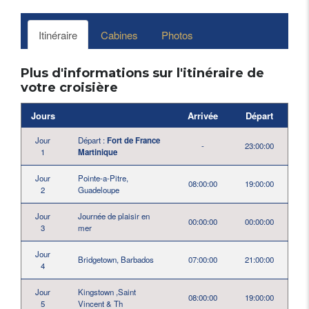
Itinéraire
Cabines
Photos
Plus d'informations sur l'itinéraire de
votre croisière
Jours
Arrivée
Départ
Jour
Départ :
Fort de France
-
23:00:00
1
Martinique
Jour
Pointe-a-Pitre,
08:00:00
19:00:00
2
Guadeloupe
Jour
Journée de plaisir en
00:00:00
00:00:00
3
mer
Jour
Bridgetown, Barbados
07:00:00
21:00:00
4
Jour
Kingstown ,Saint
08:00:00
19:00:00
5
Vincent & Th