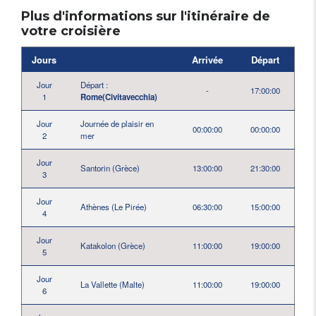
Plus d'informations sur l'itinéraire de
votre croisière
Jours
Arrivée
Départ
Jour
Départ :
-
17:00:00
1
Rome(Civitavecchia)
Jour
Journée de plaisir en
00:00:00
00:00:00
2
mer
Jour
Santorin (Grèce)
13:00:00
21:30:00
3
Jour
Athènes (Le Pirée)
06:30:00
15:00:00
4
Jour
Katakolon (Grèce)
11:00:00
19:00:00
5
Jour
La Vallette (Malte)
11:00:00
19:00:00
6