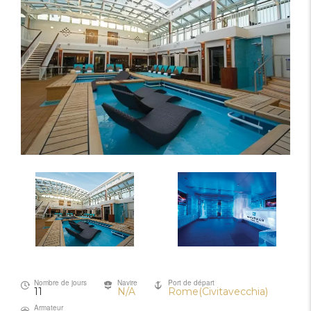
Nombre de jours
Navire
Port de départ
11
N/A
Rome(Civitavecchia)
Armateur