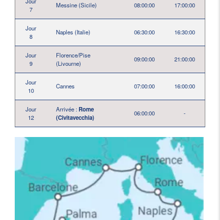
Jour
Messine (Sicile)
08:00:00
17:00:00
7
Jour
Naples (Italie)
06:30:00
16:30:00
8
Jour
Florence/Pise
09:00:00
21:00:00
9
(Livourne)
Jour
Cannes
07:00:00
16:00:00
10
Jour
Arrivée :
Rome
06:00:00
-
12
(Civitavecchia)