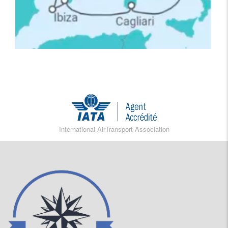
International AirTransport Association