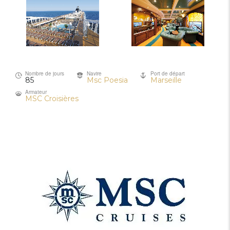
Nombre de jours
Navire
Port de départ
85
Msc Poesia
Marseille
Armateur
MSC Croisières