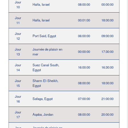
Jour
Haifa, Israel
08:00:00
00:00:00
10
Jour
Haifa, Israel
00:01:00
18:00:00
11
Jour
Port Said, Egypt
06:00:00
09:00:00
12
Jour
Journée de plaisir en
00:00:00
17:30:00
13
mer
Jour
Suez Canal South,
16:00:00
16:30:00
14
Egypt
Jour
Sharm El-Sheikh,
08:00:00
18:00:00
15
Egypt
Jour
Safaga, Egypt
07:00:00
21:00:00
16
Jour
Aqaba, Jordan
08:00:00
20:00:00
17
Jour
Journée de plaisir en