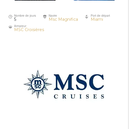
Nombre de jours
Navire
Port de départ
5
Msc Magnifica
Miami
Armateur
MSC Croisières