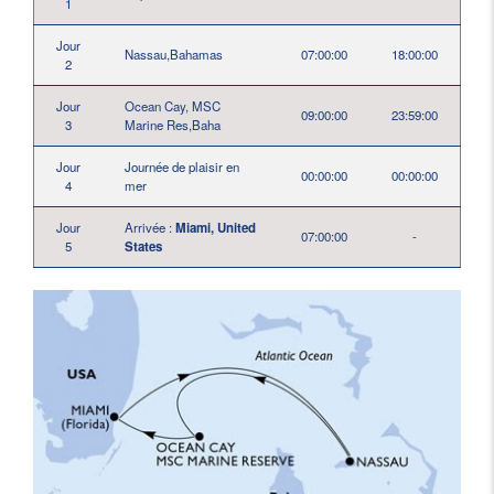
1
Jour
Nassau,Bahamas
07:00:00
18:00:00
2
Jour
Ocean Cay, MSC
09:00:00
23:59:00
3
Marine Res,Baha
Jour
Journée de plaisir en
00:00:00
00:00:00
4
mer
Jour
Arrivée :
Miami, United
07:00:00
-
5
States