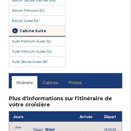
Balcon Deluxe Vue Mer BR2
Balcon Premium BL1
Balcon Aurea BA
Cabine Suite
Suite Premium Aurea SL1
Suite Premium Aurea SL2
Suite Deluxe Aurea SR1
Itinéraire
Cabines
Photos
Plus d'informations sur l'itinéraire de
votre croisière
Jours
Arrivée
Départ
Jour
Départ :
Miami
-
18:00:00