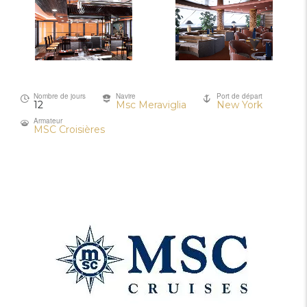
Nombre de jours
Navire
Port de départ
12
Msc Meraviglia
New York
Armateur
MSC Croisières