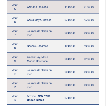
Jour
Cozumel, Mexico
11:00:00
21:00:00
5
Jour
Costa Maya, Mexico
07:00:00
15:00:00
6
Jour
Journée de plaisir en
00:00:00
00:00:00
7
mer
Jour
Nassau,Bahamas
12:00:00
19:00:00
8
Jour
Ocean Cay, MSC
08:00:00
22:00:00
9
Marine Res,Baha
Jour
Journée de plaisir en
00:00:00
00:00:00
10
mer
Jour
Journée de plaisir en
00:00:00
00:00:00
11
mer
Jour
Arrivée :
New York,
07:00:00
-
12
United States