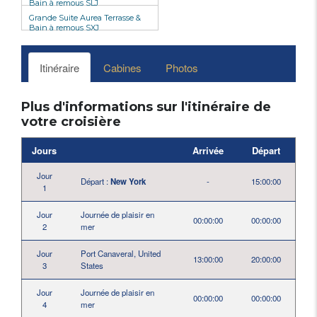
Bain à remous SLJ
Grande Suite Aurea Terrasse &
Bain à remous SXJ
Itinéraire
Cabines
Photos
Plus d'informations sur l'itinéraire de
votre croisière
Jours
Arrivée
Départ
Jour
Départ :
New York
-
15:00:00
1
Jour
Journée de plaisir en
00:00:00
00:00:00
2
mer
Jour
Port Canaveral, United
13:00:00
20:00:00
3
States
Jour
Journée de plaisir en
00:00:00
00:00:00
4
mer