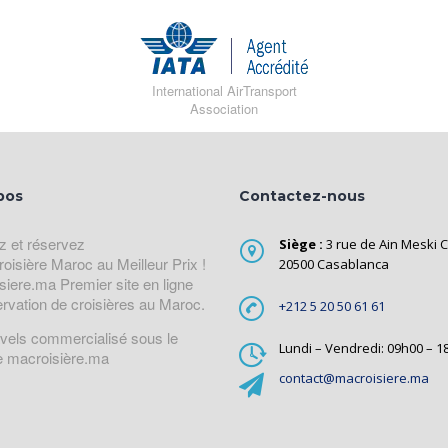
International AirTransport
Association
pos
Contactez-nous
z et réservez
Siège :
3 rue de Ain Meski C
roisière Maroc au Meilleur Prix !
20500 Casablanca
siere.ma Premier site en ligne
ervation de croisières au Maroc.
+212 5 20 50 61 61
avels commercialisé sous le
Lundi – Vendredi: 09h00 – 1
 macroisière.ma
contact@macroisiere.ma