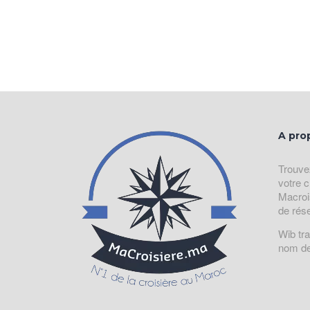
A pro
Trouve
votre c
Macroi
de rés
Wib tr
nom de