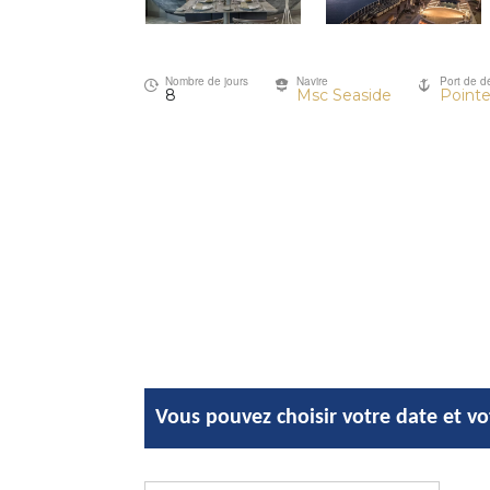
Nombre de jours
Navire
Port de d
8
Msc Seaside
Pointe
Vous pouvez choisir votre date et v