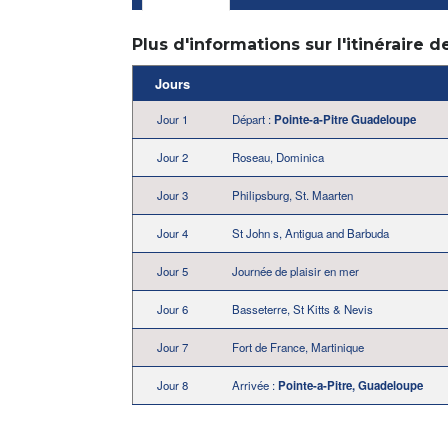
Plus d'informations sur l'itinéraire d
Jours
Jour 1
Départ :
Pointe-a-Pitre Guadeloupe
Jour 2
Roseau, Dominica
Jour 3
Philipsburg, St. Maarten
Jour 4
St John s, Antigua and Barbuda
Jour 5
Journée de plaisir en mer
Jour 6
Basseterre, St Kitts & Nevis
Jour 7
Fort de France, Martinique
Jour 8
Arrivée :
Pointe-a-Pitre, Guadeloupe