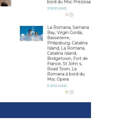
bord du Msc Preziosa
3 300 MAD
6
La Romana, Samana
Bay, Virgin Gorda,
Basseterre,
Philipsburg, Catalina
Island, La Romana,
Catalina Island,
Bridgetown, Fort de
France, St John s,
Road Town, La
Romana à bord du
Msc Opera
9 300 MAD
15