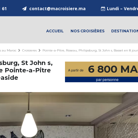
1 61
contact@macroisiere.ma
Lundi – Vendr
ACCUEIL
NOS CROISIÈRES
DESTINATIO
es au Maroc
Croisieres
Pointe-a-Pitre, Roseau, Philipsburg, St John s, Basset en 8 j
sburg, St John s,
6 800 M
e Pointe-a-Pitre
A partir de
easide
par personne