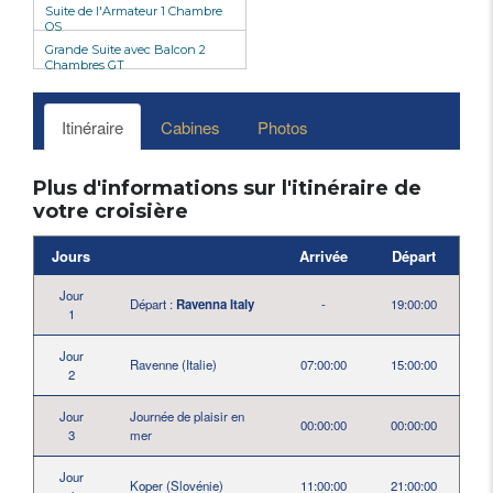
Suite de l'Armateur 1 Chambre
OS
Grande Suite avec Balcon 2
Chambres GT
Itinéraire
Cabines
Photos
Plus d'informations sur l'itinéraire de
votre croisière
Jours
Arrivée
Départ
Jour
Départ :
Ravenna Italy
-
19:00:00
1
Jour
Ravenne (Italie)
07:00:00
15:00:00
2
Jour
Journée de plaisir en
00:00:00
00:00:00
3
mer
Jour
Koper (Slovénie)
11:00:00
21:00:00