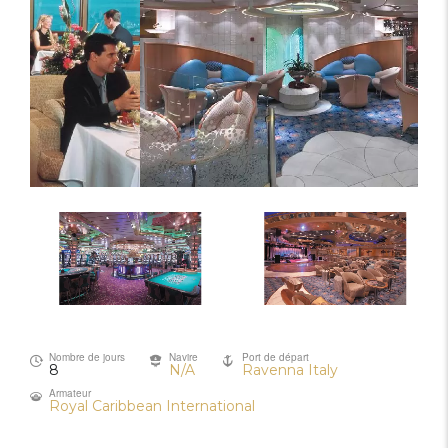
Nombre de jours
Navire
Port de départ
8
N/A
Ravenna Italy
Armateur
Royal Caribbean International