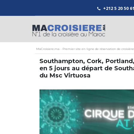
+212 5 20 50 6
MaCroisiere.ma - Premier site en ligne de réservation de croisièr
Southampton, Cork, Portlan
en 5 jours au départ de Sout
du Msc Virtuosa