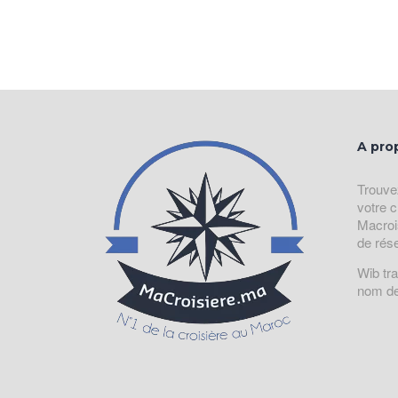
A pro
Trouve
votre c
Macroi
de rés
Wib tr
nom de