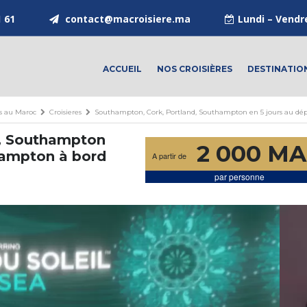
1 61
contact@macroisiere.ma
Lundi – Vendr
ACCUEIL
NOS CROISIÈRES
DESTINATIO
es au Maroc
Croisieres
Southampton, Cork, Portland, Southampton en 5 jours au dé
d, Southampton
2 000 M
hampton à bord
A partir de
par personne