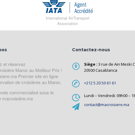
International AirTransport
Association
pos
Contactez-nous
z et réservez
Siège :
3 rue de Ain Meski C
roisière Maroc au Meilleur Prix !
20500 Casablanca
siere.ma Premier site en ligne
ervation de croisières au Maroc.
+212 5 20 50 61 61
avels commercialisé sous le
Lundi – Vendredi: 09h00 – 1
 macroisière.ma
contact@macroisiere.ma