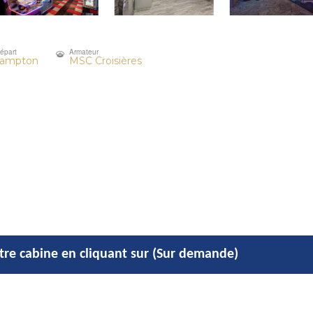
départ
Armateur
hampton
MSC Croisières
otre cabine en cliquant sur (Sur demande)