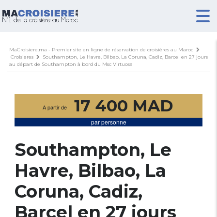
MaCroisiere.ma - Premier site en ligne de réservation de croisières au Maroc
Croisieres
Southampton, Le Havre, Bilbao, La Coruna, Cadiz, Barcel en 27 jours
au départ de Southampton à bord du Msc Virtuosa
17 400 MAD
A partir de
par personne
Southampton, Le
Havre, Bilbao, La
Coruna, Cadiz,
Barcel en 27 jours