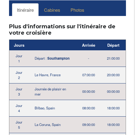
Itinéraire
Cabines
Photos
Plus d'informations sur l'itinéraire de
votre croisière
Jours
Arrivée
Départ
Jour
Départ :
Southampton
-
21:00:00
1
Jour
Le Havre, France
07:00:00
20:00:00
2
Jour
Journée de plaisir en
00:00:00
00:00:00
3
mer
Jour
Bilbao, Spain
08:00:00
18:00:00
4
Jour
La Coruna, Spain
09:00:00
18:00:00
5