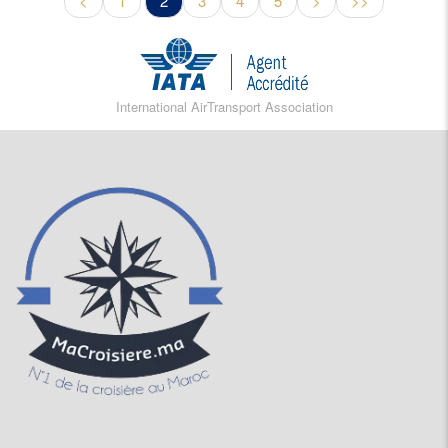
<
1
2
3
4
5
>
>>
International AirTransport Association