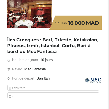
16 000 MAD
A PARTIR DE
Îles Grecques : Bari, Trieste, Katakolon,
Piraeus, Izmir, Istanbul, Corfu, Bari à
bord du Msc Fantasia
10 jours
Nombre de jours
Msc Fantasia
Navire
Bari Italy
Port de départ
23/09/2026
...