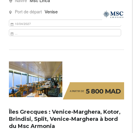
Msc Lirica
Navire
Venise
Port de départ
10/04/2027
...
5 800 MAD
A PARTIR DE
Îles Grecques : Venice-Marghera, Kotor,
Brindisi, Split, Venice-Marghera à bord
du Msc Armonia