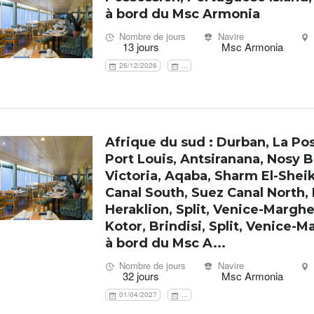
à bord du Msc Armonia
Nombre de jours
Navire
13 jours
Msc Armonia
26/12/2026
...
Afrique du sud : Durban, La Po
Port Louis, Antsiranana, Nosy B
Victoria, Aqaba, Sharm El-Shei
Canal South, Suez Canal North,
Heraklion, Split, Venice-Marghe
Kotor, Brindisi, Split, Venice-
à bord du Msc A...
Nombre de jours
Navire
32 jours
Msc Armonia
01/04/2027
...