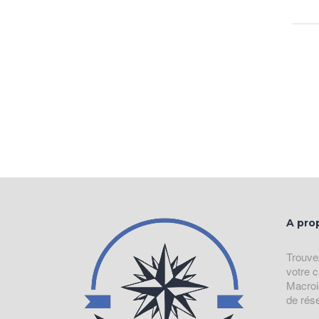
A pro
Trouve
votre c
Macroi
de rés