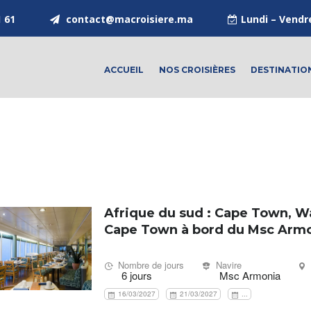
1 61
contact@macroisiere.ma
Lundi – Vendr
ACCUEIL
NOS CROISIÈRES
DESTINATIO
Afrique du sud : Cape Town, Wa
Cape Town à bord du Msc Arm
Nombre de jours
Navire
6 jours
Msc Armonia
16/03/2027
21/03/2027
...