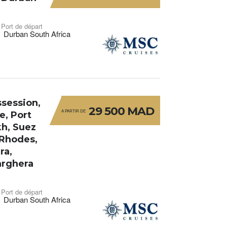
Port de départ
Durban South Africa
ssession,
29 500 MAD
A PARTIR DE
e, Port
kh, Suez
 Rhodes,
ra,
Marghera
Port de départ
Durban South Africa