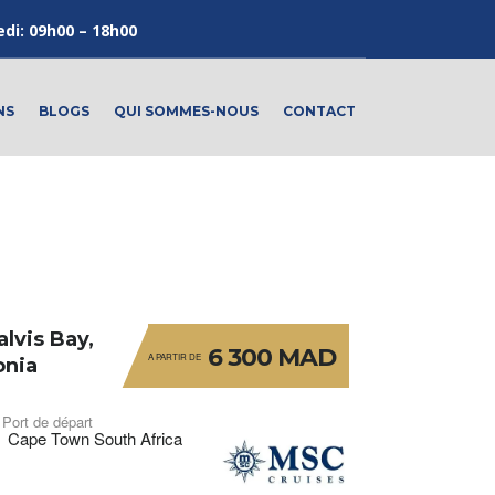
edi: 09h00 – 18h00
NS
BLOGS
QUI SOMMES-NOUS
CONTACT
lvis Bay,
6 300 MAD
A PARTIR DE
onia
Port de départ
Cape Town South Africa