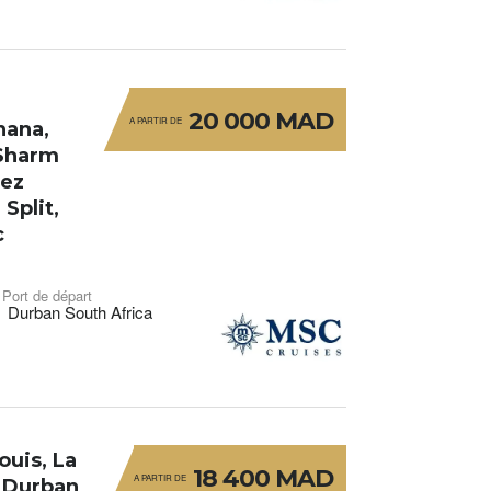
20 000 MAD
A PARTIR DE
nana,
 Sharm
uez
Split,
c
Port de départ
Durban South Africa
ouis, La
18 400 MAD
A PARTIR DE
, Durban