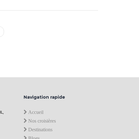
Navigation rapide
IL,
Accueil
Nos croisières
Destinations
Blogs