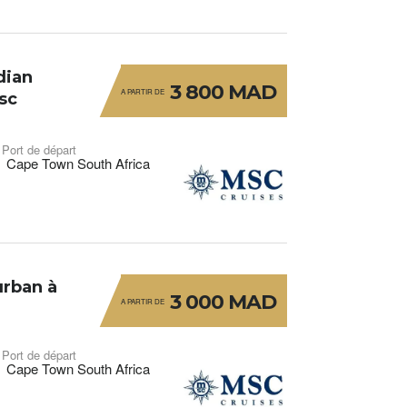
dian
3 800 MAD
A PARTIR DE
sc
Port de départ
Cape Town South Africa
urban à
3 000 MAD
A PARTIR DE
Port de départ
Cape Town South Africa