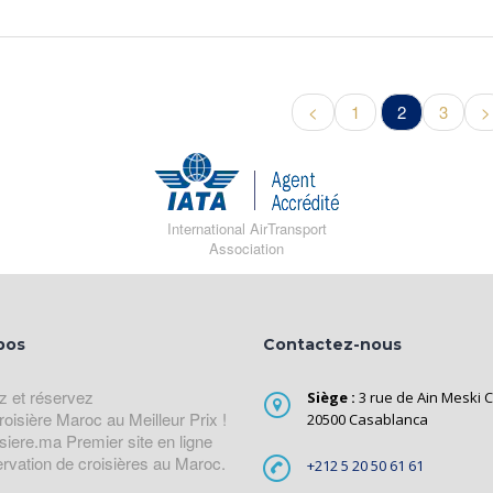
<
1
2
3
>
International AirTransport
Association
pos
Contactez-nous
z et réservez
Siège :
3 rue de Ain Meski C
roisière Maroc au Meilleur Prix !
20500 Casablanca
siere.ma Premier site en ligne
ervation de croisières au Maroc.
+212 5 20 50 61 61