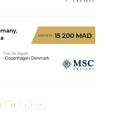
rmany,
15 200 MAD
A PARTIR DE
ca
Port de départ
Copenhagen Denmark
2
13
>
>>