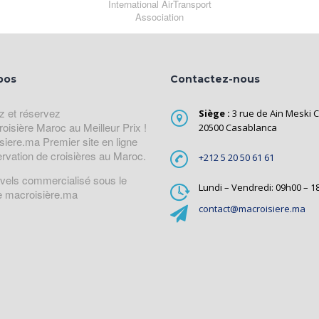
International AirTransport
Association
pos
Contactez-nous
z et réservez
Siège :
3 rue de Ain Meski C
roisière Maroc au Meilleur Prix !
20500 Casablanca
siere.ma Premier site en ligne
ervation de croisières au Maroc.
+212 5 20 50 61 61
avels commercialisé sous le
Lundi – Vendredi: 09h00 – 1
 macroisière.ma
contact@macroisiere.ma