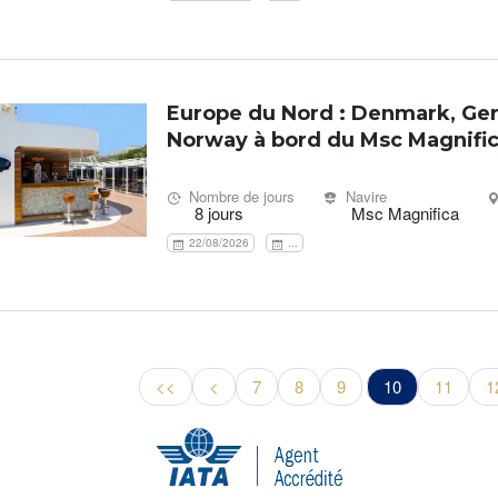
Europe du Nord : Denmark, Ge
Norway à bord du Msc Magnifi
Nombre de jours
Navire
8 jours
Msc Magnifica
22/08/2026
...
<<
<
7
8
9
10
11
1