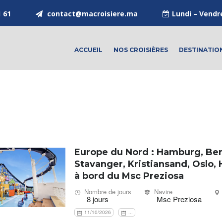
1 61
contact@macroisiere.ma
Lundi – Vendr
ACCUEIL
NOS CROISIÈRES
DESTINATIO
Europe du Nord : Hamburg, Be
Stavanger, Kristiansand, Oslo
à bord du Msc Preziosa
Nombre de jours
Navire
8 jours
Msc Preziosa
11/10/2026
...