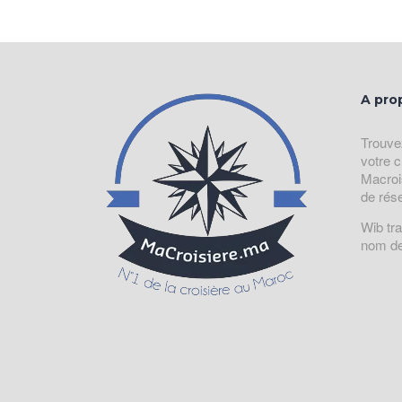
A pro
Trouve
votre c
Macroi
de rés
Wib tr
nom de