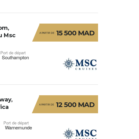
om,
15 500 MAD
A PARTIR DE
u Msc
Port de départ
Southampton
way,
12 500 MAD
A PARTIR DE
ica
Port de départ
Warnemunde