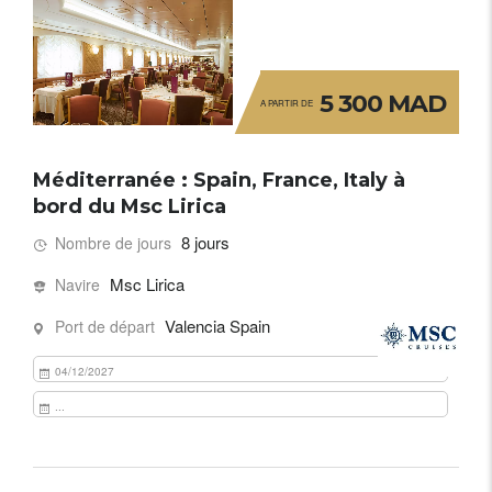
5 300 MAD
A PARTIR DE
Méditerranée : Spain, France, Italy à
bord du Msc Lirica
8 jours
Nombre de jours
Msc Lirica
Navire
Valencia Spain
Port de départ
04/12/2027
...