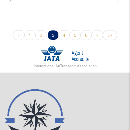
<
1
2
3
4
5
6
>
>>
International AirTransport Association