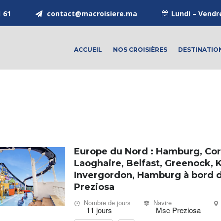
1 61
contact@macroisiere.ma
Lundi – Vendr
ACCUEIL
NOS CROISIÈRES
DESTINATIO
Europe du Nord : Hamburg, Cor
Laoghaire, Belfast, Greenock, K
Invergordon, Hamburg à bord 
Preziosa
Nombre de jours
Navire
11 jours
Msc Preziosa