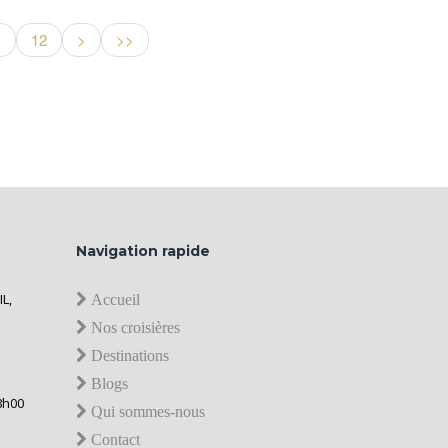
1
12
>
>>
Navigation rapide
IL,
Accueil
Nos croisières
Destinations
Blogs
8h00
Qui sommes-nous
Contact