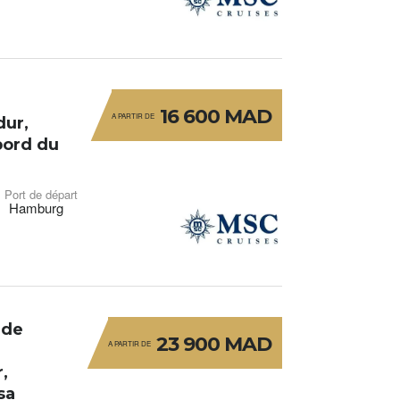
16 600 MAD
A PARTIR DE
dur,
bord du
Port de départ
Hamburg
lde
23 900 MAD
A PARTIR DE
,
sa