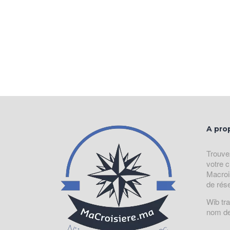
A pro
Trouve
votre c
Macroi
de rés
Wib tr
nom de