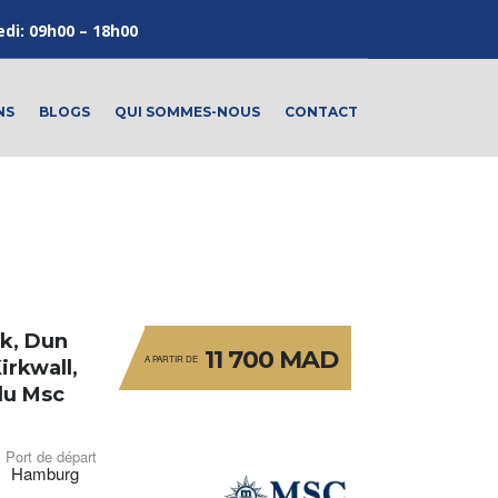
edi: 09h00 – 18h00
NS
BLOGS
QUI SOMMES-NOUS
CONTACT
k, Dun
11 700 MAD
A PARTIR DE
irkwall,
du Msc
Port de départ
Hamburg