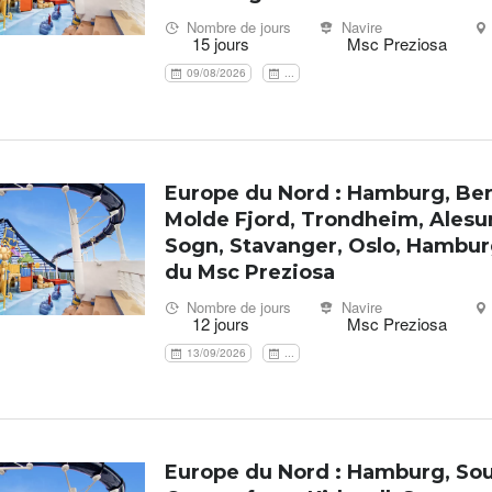
Nombre de jours
Navire
15 jours
Msc Preziosa
09/08/2026
...
Europe du Nord : Hamburg, Be
Molde Fjord, Trondheim, Alesun
Sogn, Stavanger, Oslo, Hambur
du Msc Preziosa
Nombre de jours
Navire
12 jours
Msc Preziosa
13/09/2026
...
Europe du Nord : Hamburg, So