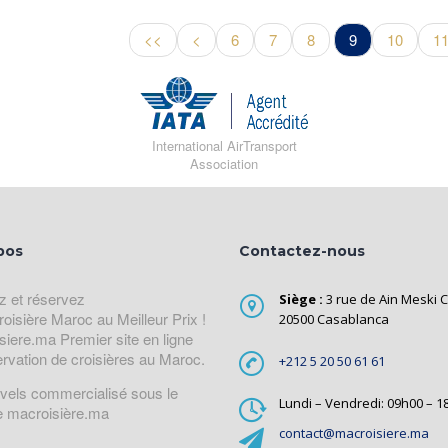
<<
<
6
7
8
9
10
1
International AirTransport
Association
pos
Contactez-nous
z et réservez
Siège :
3 rue de Ain Meski C
roisière Maroc au Meilleur Prix !
20500 Casablanca
siere.ma Premier site en ligne
ervation de croisières au Maroc.
+212 5 20 50 61 61
avels commercialisé sous le
Lundi – Vendredi: 09h00 – 1
 macroisière.ma
contact@macroisiere.ma