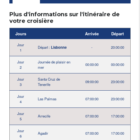
Plus d'informations sur l'itinéraire de
votre croisière
Jours
Arrivée
Départ
Jour
Départ :
Lisbonne
-
20:00:00
1
Jour
Journée de plaisir en
00:00:00
00:00:00
2
mer
Jour
Santa Cruz de
09:00:00
23:00:00
3
Tenerife
Jour
Las Palmas
07:00:00
23:00:00
4
Jour
Arrecife
07:00:00
17:00:00
5
Jour
Agadir
07:00:00
17:00:00
6