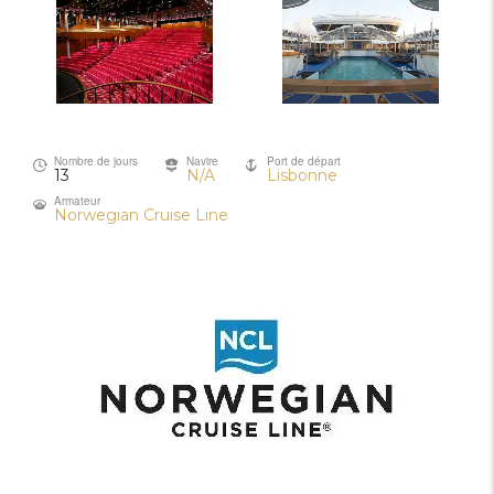
Nombre de jours
Navire
Port de départ
13
N/A
Lisbonne
Armateur
Norwegian Cruise Line