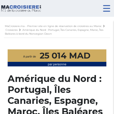
MaCroisiere.ma - Premier site en ligne de réservation de croisières au Maroc
Croisieres
Amérique du Nord : Portugal, Îles Canaries, Espagne, Maroc, Îles
Baléares à bord du Norwegian Dawn
25 014 MAD
A partir de
par personne
Amérique du Nord :
Portugal, Îles
Canaries, Espagne,
Maroc, Îles Baléares