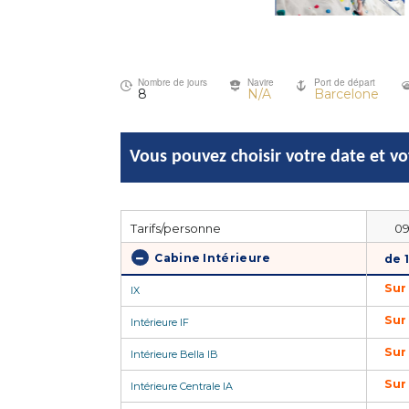
Nombre de jours
Navire
Port de départ
8
N/A
Barcelone
Vous pouvez choisir votre date et v
Tarifs/personne
09
Cabine Intérieure
de 
Sur
IX
Sur
Intérieure IF
Sur
Intérieure Bella IB
Sur
Intérieure Centrale IA