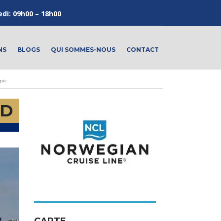
edi: 09h00 – 18h00
NS
BLOGS
QUI SOMMES-NOUS
CONTACT
pic
AD