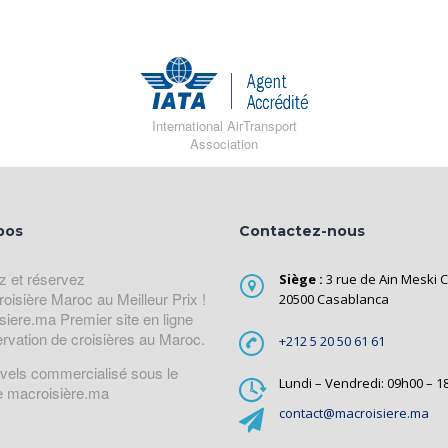
International AirTransport
Association
pos
Contactez-nous
z et réservez
Siège :
3 rue de Ain Meski C
roisière Maroc au Meilleur Prix !
20500 Casablanca
siere.ma Premier site en ligne
ervation de croisières au Maroc.
+212 5 20 50 61 61
avels commercialisé sous le
Lundi – Vendredi: 09h00 – 1
 macroisière.ma
contact@macroisiere.ma