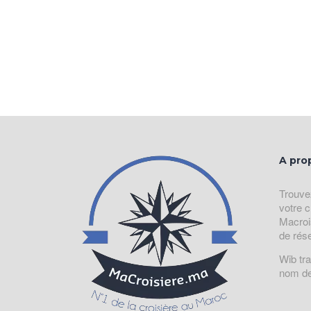
A pro
Trouve
votre c
Macroi
de rés
Wib tr
nom de