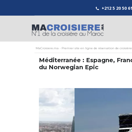
+212 5 20 50 6
MaCroisiere.ma - Premier site en ligne de réservation de croisièr
Méditerranée : Espagne, Franc
du Norwegian Epic