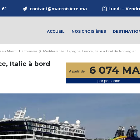
1 61
contact@macroisiere.ma
Lundi – Vendr
ACCUEIL
NOS CROISIÈRES
DESTINATIO
es au Maroc
Croisieres
Méditerranée : Espagne, France, Italie à bord du Norwegian E
e, Italie à bord
6 074 M
A partir de
par personne