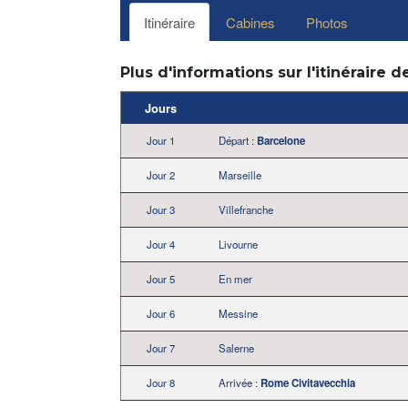
Itinéraire
Cabines
Photos
Plus d'informations sur l'itinéraire d
Jours
Jour 1
Départ :
Barcelone
Jour 2
Marseille
Jour 3
Villefranche
Jour 4
Livourne
Jour 5
En mer
Jour 6
Messine
Jour 7
Salerne
Jour 8
Arrivée :
Rome Civitavecchia