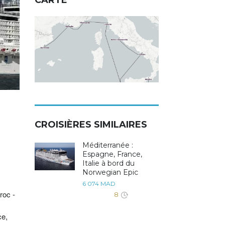
CARTE
CROISIÈRES SIMILAIRES
Méditerranée :
Espagne, France,
Italie à bord du
Norwegian Epic
6 074 MAD
8